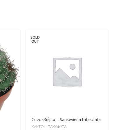
SOLD
SOLD
OUT
OUT
Σανσεβιέρια – Sansevieria trifasciata
Monvi
ΚΑΚΤΟΙ - ΠΑΧΥΦΥΤΑ
ΚΑΚΤΟ