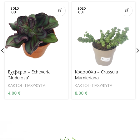
SOLD
SOLD
OUT
OUT
Εχεβέρια – Echeveria
Κρασούλα – Crassula
‘Nodulosa’
Marnieriana
ΚΑΚΤΟΙ - ΠΑΧΥΦΥΤΑ
ΚΑΚΤΟΙ - ΠΑΧΥΦΥΤΑ
4,00
€
8,00
€