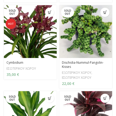
SOLD
SOLD
OUT
OUT
HOT
Cymbidium
Dischidia-Nummul-Pangolin-
Kisses
ΕΣΩΤΕΡΙΚΟΥ ΧΩΡΟΥ
ΕΞΩΤΕΡΙΚΟΥ ΧΩΡΟΥ
,
35,00
€
ΕΣΩΤΕΡΙΚΟΥ ΧΩΡΟΥ
22,00
€
SOLD
SOLD
OUT
OUT